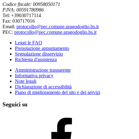
Codice fiscale: 00958050171
P.IVA: 00591780986
Tel: +39030717114
Fax: 030717016
Email:
protocollo@pec.comune.uragodoglio.bs.it
PEC:
protocollo@pec.comune.uragodoglio.bs.it
Leggi le FAQ
Prenotazione appuntamento
Segnalazione disservizio
Richiesta d'assistenza
Amministrazione trasparente
Informativa privacy
Note legali
Dichiarazione di accessibilità
Piano di miglioramento del sito e dei servizi
Seguici su