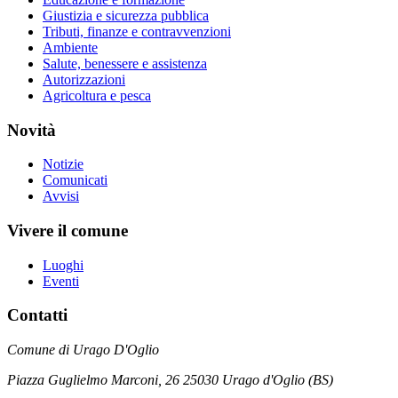
Giustizia e sicurezza pubblica
Tributi, finanze e contravvenzioni
Ambiente
Salute, benessere e assistenza
Autorizzazioni
Agricoltura e pesca
Novità
Notizie
Comunicati
Avvisi
Vivere il comune
Luoghi
Eventi
Contatti
Comune di Urago D'Oglio
Piazza Guglielmo Marconi, 26 25030 Urago d'Oglio (BS)