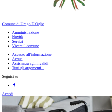
Comune di Urago D'Oglio
Amministrazione
Novità
Servizi
Vivere il comune
Accesso all'informazione
Acqua
Assistenza agli invalidi
Tutti gli argomenti...
Seguici su
Accedi