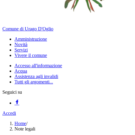
Comune di Urago D'Oglio
Amministrazione
Novità
Servizi
Vivere il comune
Accesso all'informazione
Acqua
Assistenza agli invalidi
Tutti gli argomenti...
Seguici su
Accedi
Home
/
Note legali