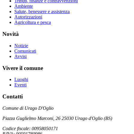
Tributi, finanze e contravvenzioni
Ambiente
Salute, benessere e assistenza
Autorizzazioni
Agricoltura e pesca
Novità
Notizie
Comunicati
Avvisi
Vivere il comune
Luoghi
Eventi
Contatti
Comune di Urago D'Oglio
Piazza Guglielmo Marconi, 26 25030 Urago d'Oglio (BS)
Codice fiscale: 00958050171
P.IVA: 00591780986