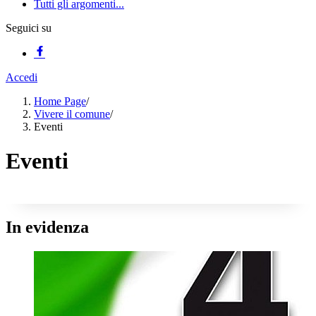
Tutti gli argomenti...
Seguici su
Accedi
Home Page
/
Vivere il comune
/
Eventi
Eventi
In evidenza