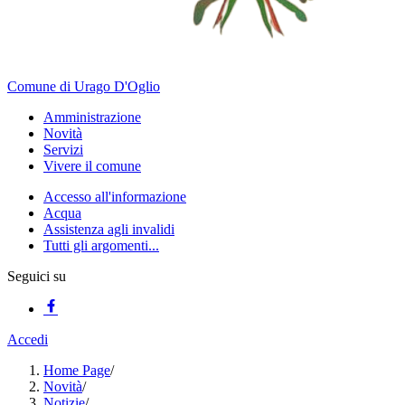
Comune di Urago D'Oglio
Amministrazione
Novità
Servizi
Vivere il comune
Accesso all'informazione
Acqua
Assistenza agli invalidi
Tutti gli argomenti...
Seguici su
Accedi
Home Page
/
Novità
/
Notizie
/