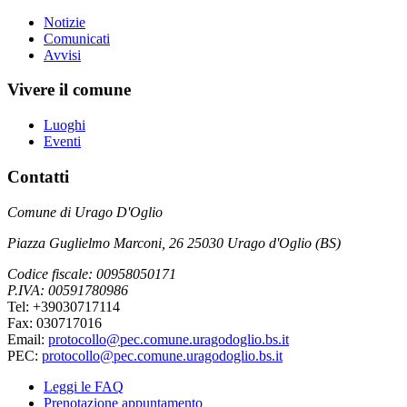
Notizie
Comunicati
Avvisi
Vivere il comune
Luoghi
Eventi
Contatti
Comune di Urago D'Oglio
Piazza Guglielmo Marconi, 26 25030 Urago d'Oglio (BS)
Codice fiscale: 00958050171
P.IVA: 00591780986
Tel: +39030717114
Fax: 030717016
Email:
protocollo@pec.comune.uragodoglio.bs.it
PEC:
protocollo@pec.comune.uragodoglio.bs.it
Leggi le FAQ
Prenotazione appuntamento