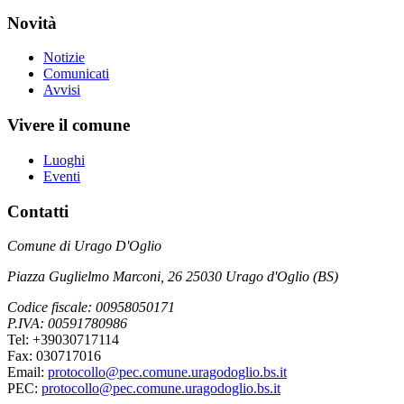
Novità
Notizie
Comunicati
Avvisi
Vivere il comune
Luoghi
Eventi
Contatti
Comune di Urago D'Oglio
Piazza Guglielmo Marconi, 26 25030 Urago d'Oglio (BS)
Codice fiscale: 00958050171
P.IVA: 00591780986
Tel: +39030717114
Fax: 030717016
Email:
protocollo@pec.comune.uragodoglio.bs.it
PEC:
protocollo@pec.comune.uragodoglio.bs.it