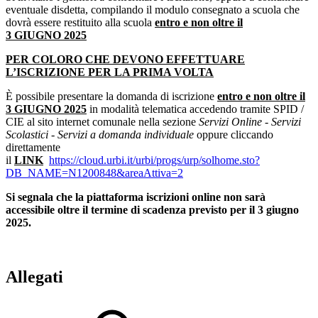
eventuale disdetta, compilando il modulo consegnato a scuola che
dovrà essere restituito alla scuola
entro e non oltre il
3 GIUGNO 2025
PER COLORO CHE DEVONO EFFETTUARE
L’ISCRIZIONE PER LA PRIMA VOLTA
È possibile presentare la domanda di iscrizione
entro e non oltre il
3 GIUGNO 2025
in modalità telematica accedendo tramite SPID /
CIE al sito internet comunale nella sezione
Servizi Online - Servizi
Scolastici - Servizi a domanda individuale
oppure cliccando
direttamente
il
LINK
https://cloud.urbi.it/urbi/progs/urp/solhome.sto?
DB_NAME=N1200848&areaAttiva=2
Si segnala che la piattaforma iscrizioni online non sarà
accessibile oltre il termine di scadenza previsto per il 3 giugno
2025.
Allegati