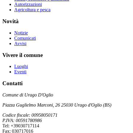
Autorizzazioni
Agricoltura e pesca
Novità
Notizie
Comunicati
Avvisi
Vivere il comune
Luoghi
Eventi
Contatti
Comune di Urago D'Oglio
Piazza Guglielmo Marconi, 26 25030 Urago d'Oglio (BS)
Codice fiscale: 00958050171
P.IVA: 00591780986
Tel: +39030717114
Fax: 030717016