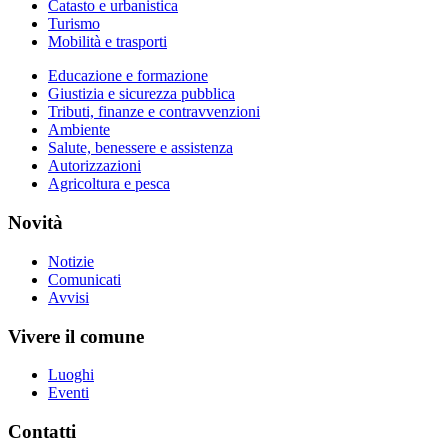
Catasto e urbanistica
Turismo
Mobilità e trasporti
Educazione e formazione
Giustizia e sicurezza pubblica
Tributi, finanze e contravvenzioni
Ambiente
Salute, benessere e assistenza
Autorizzazioni
Agricoltura e pesca
Novità
Notizie
Comunicati
Avvisi
Vivere il comune
Luoghi
Eventi
Contatti