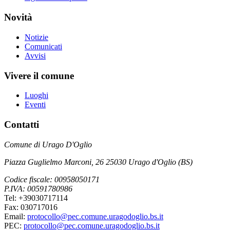
Novità
Notizie
Comunicati
Avvisi
Vivere il comune
Luoghi
Eventi
Contatti
Comune di Urago D'Oglio
Piazza Guglielmo Marconi, 26 25030 Urago d'Oglio (BS)
Codice fiscale: 00958050171
P.IVA: 00591780986
Tel: +39030717114
Fax: 030717016
Email:
protocollo@pec.comune.uragodoglio.bs.it
PEC:
protocollo@pec.comune.uragodoglio.bs.it