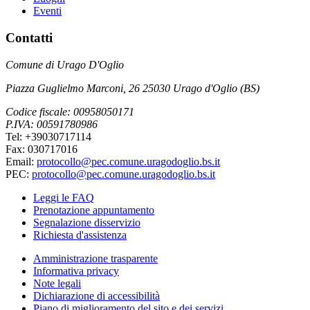
Eventi
Contatti
Comune di Urago D'Oglio
Piazza Guglielmo Marconi, 26 25030 Urago d'Oglio (BS)
Codice fiscale: 00958050171
P.IVA: 00591780986
Tel: +39030717114
Fax: 030717016
Email:
protocollo@pec.comune.uragodoglio.bs.it
PEC:
protocollo@pec.comune.uragodoglio.bs.it
Leggi le FAQ
Prenotazione appuntamento
Segnalazione disservizio
Richiesta d'assistenza
Amministrazione trasparente
Informativa privacy
Note legali
Dichiarazione di accessibilità
Piano di miglioramento del sito e dei servizi