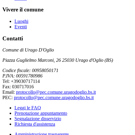
Vivere il comune
Luoghi
Eventi
Contatti
Comune di Urago D'Oglio
Piazza Guglielmo Marconi, 26 25030 Urago d'Oglio (BS)
Codice fiscale: 00958050171
P.IVA: 00591780986
Tel: +39030717114
Fax: 030717016
Email:
protocollo@pec.comune.uragodoglio.bs.it
PEC:
protocollo@pec.comune.uragodoglio.bs.it
Leggi le FAQ
Prenotazione appuntamento
Segnalazione disservizio
Richiesta d'assistenza
Amministrazione trasparente