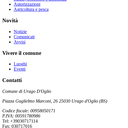
Autorizzazioni
Agricoltura e pesca
Novità
Notizie
Comunicati
Avvisi
Vivere il comune
Luoghi
Eventi
Contatti
Comune di Urago D'Oglio
Piazza Guglielmo Marconi, 26 25030 Urago d'Oglio (BS)
Codice fiscale: 00958050171
P.IVA: 00591780986
Tel: +39030717114
Fax: 030717016