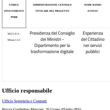
CODICE
AMMINISTRAZIONE CENTRALE
NOME BANDO
INVESTIMENTO
TITOLARE DEL PROGETTO
ESTESO
PNRR
Presidenza del Consiglio
Esperienza
M1C1 I1.4 –
dei Ministri -
del Cittadino
Misura 1.4.1
Dipartimento per la
nei servizi
trasformazione digitale
pubblici
Ufficio responsabile
Ufficio Segreteria e Contratti
Piazza Guglielmo Marconi, 26 Urago d'Oglio (BS)