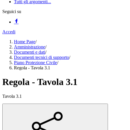
Tutti gli argomenti...
Seguici su
Accedi
Home Page
/
Amministrazione
/
Documenti e dati
/
Documenti tecnici di supporto
/
Piano Protezione Civile
/
Regola - Tavola 3.1
Regola - Tavola 3.1
Tavola 3.1