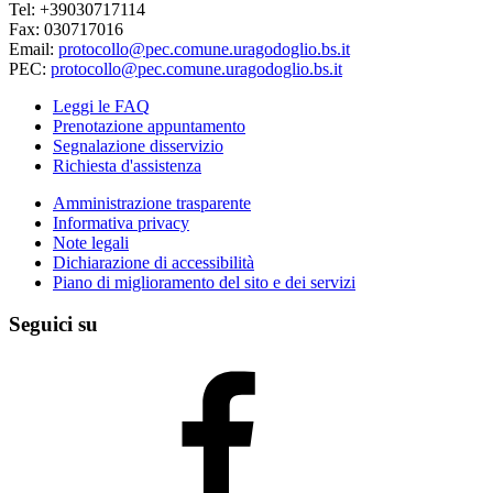
Tel: +39030717114
Fax: 030717016
Email:
protocollo@pec.comune.uragodoglio.bs.it
PEC:
protocollo@pec.comune.uragodoglio.bs.it
Leggi le FAQ
Prenotazione appuntamento
Segnalazione disservizio
Richiesta d'assistenza
Amministrazione trasparente
Informativa privacy
Note legali
Dichiarazione di accessibilità
Piano di miglioramento del sito e dei servizi
Seguici su