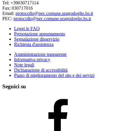
Tel: +39030717114
Fax: 030717016
Email:
protocollo@pec.comune.uragodoglio.bs.it
PEC:
protocollo@pec.comune.uragodoglio.bs.it
Leggi le FAQ
Prenotazione appuntamento
Segnalazione disservizio
Richiesta d'assistenza
Amministrazione trasparente
Informativa privacy
Note legali
Dichiarazione di accessibilità
Piano di miglioramento del sito e dei servizi
Seguici su