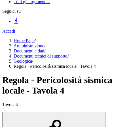
Tutti gli argomenti...
Seguici su
Accedi
Home Page
/
Amministrazione
/
Documenti e dati
/
Documenti tecnici di supporto
/
Geologica
/
Regola - Pericolosità sismica locale - Tavola 4
Regola - Pericolosità sismica
locale - Tavola 4
Tavola 4