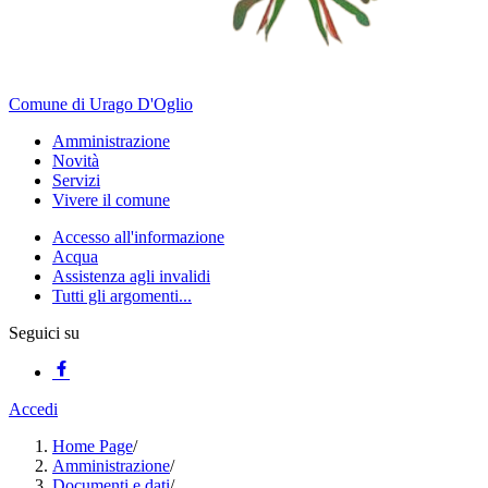
Comune di Urago D'Oglio
Amministrazione
Novità
Servizi
Vivere il comune
Accesso all'informazione
Acqua
Assistenza agli invalidi
Tutti gli argomenti...
Seguici su
Accedi
Home Page
/
Amministrazione
/
Documenti e dati
/