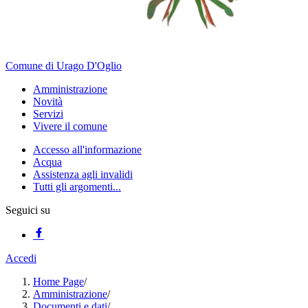
Comune di Urago D'Oglio
Amministrazione
Novità
Servizi
Vivere il comune
Accesso all'informazione
Acqua
Assistenza agli invalidi
Tutti gli argomenti...
Seguici su
Accedi
Home Page
/
Amministrazione
/
Documenti e dati
/