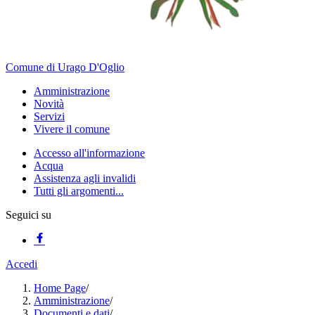
Comune di Urago D'Oglio
Amministrazione
Novità
Servizi
Vivere il comune
Accesso all'informazione
Acqua
Assistenza agli invalidi
Tutti gli argomenti...
Seguici su
Accedi
Home Page
/
Amministrazione
/
Documenti e dati
/