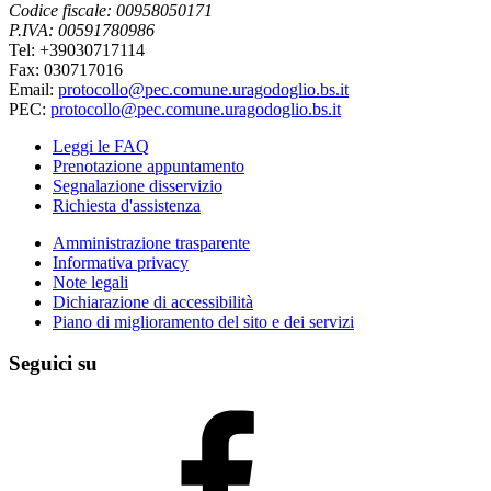
Codice fiscale: 00958050171
P.IVA: 00591780986
Tel: +39030717114
Fax: 030717016
Email:
protocollo@pec.comune.uragodoglio.bs.it
PEC:
protocollo@pec.comune.uragodoglio.bs.it
Leggi le FAQ
Prenotazione appuntamento
Segnalazione disservizio
Richiesta d'assistenza
Amministrazione trasparente
Informativa privacy
Note legali
Dichiarazione di accessibilità
Piano di miglioramento del sito e dei servizi
Seguici su