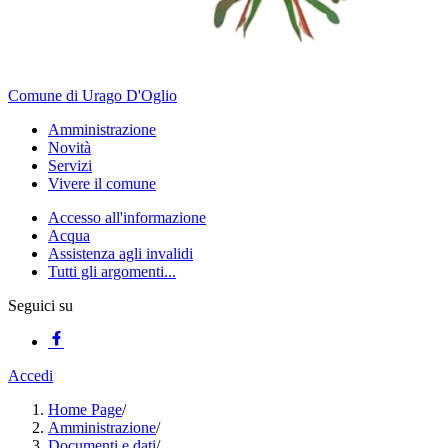
Comune di Urago D'Oglio
Amministrazione
Novità
Servizi
Vivere il comune
Accesso all'informazione
Acqua
Assistenza agli invalidi
Tutti gli argomenti...
Seguici su
Accedi
Home Page
/
Amministrazione
/
Documenti e dati
/